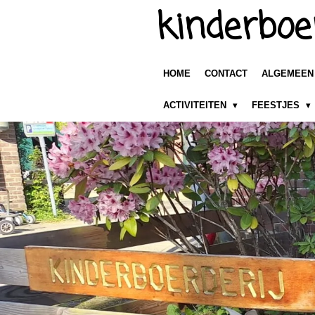
kinderboe
Ga
direct
naar
de
HOME
CONTACT
ALGEMEE
hoofdinhoud
ACTIVITEITEN
FEESTJES