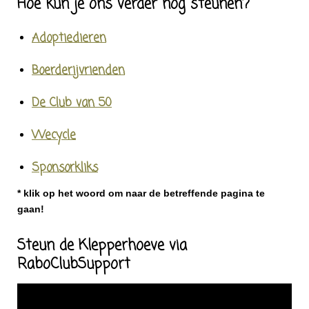
Hoe kun je ons verder nog steunen?
Adoptiedieren
Boerderijvrienden
De Club van 50
Wecycle
Sponsorkliks
* klik op het woord om naar de betreffende pagina te
gaan!
Steun de Klepperhoeve via
RaboClubSupport